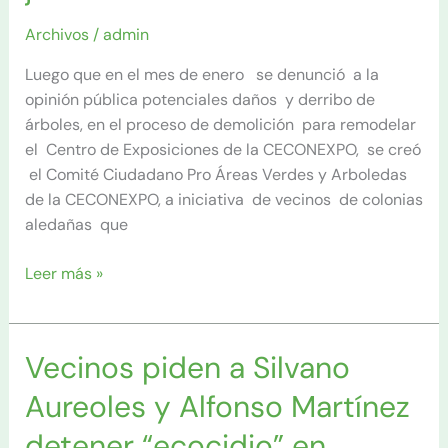
a
Archivos
/
admin
ciudadanía;
impactos
Luego que en el mes de enero se denunció a la
en
opinión pública potenciales daños y derribo de
árboles
árboles, en el proceso de demolición para remodelar
y
el Centro de Exposiciones de la CECONEXPO, se creó
jardines
el Comité Ciudadano Pro Áreas Verdes y Arboledas
de la CECONEXPO, a iniciativa de vecinos de colonias
aledañas que
Leer más »
Vecinos piden a Silvano
Vecinos
piden
Aureoles y Alfonso Martínez
a
Silvano
detener “ecocidio” en