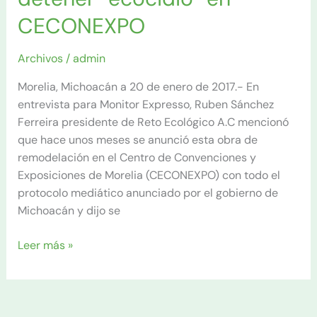
Aureoles
CECONEXPO
y
Alfonso
Archivos
/
admin
Martínez
detener
Morelia, Michoacán a 20 de enero de 2017.- En
“ecocidio”
entrevista para Monitor Expresso, Ruben Sánchez
en
Ferreira presidente de Reto Ecológico A.C mencionó
CECONEXPO
que hace unos meses se anunció esta obra de
remodelación en el Centro de Convenciones y
Exposiciones de Morelia (CECONEXPO) con todo el
protocolo mediático anunciado por el gobierno de
Michoacán y dijo se
Leer más »