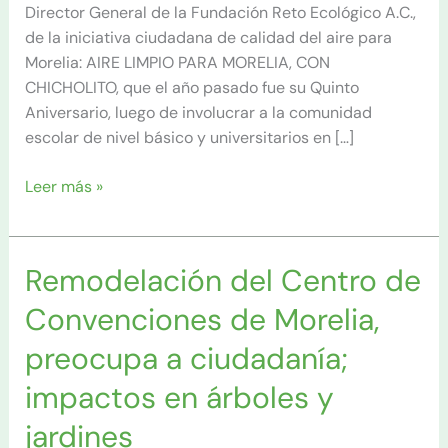
Fundación
Director General de la Fundación Reto Ecológico A.C.,
Reto
de la iniciativa ciudadana de calidad del aire para
Ecológico
Morelia: AIRE LIMPIO PARA MORELIA, CON
A.C
CHICHOLITO, que el año pasado fue su Quinto
Aniversario, luego de involucrar a la comunidad
escolar de nivel básico y universitarios en […]
Leer más »
Remodelación del Centro de
Remodelación
del
Convenciones de Morelia,
Centro
de
preocupa a ciudadanía;
Convenciones
impactos en árboles y
de
Morelia,
jardines
preocupa