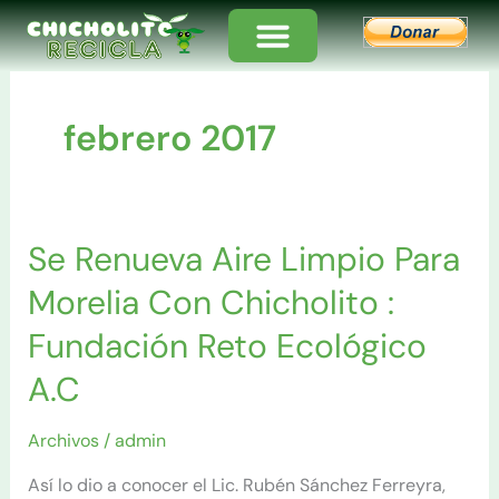
Ir
al
contenido
febrero 2017
Se Renueva Aire Limpio Para
Se
Renueva
Morelia Con Chicholito :
Aire
Limpio
Fundación Reto Ecológico
Para
A.C
Morelia
Con
Archivos
/
admin
Chicholito
:
Así lo dio a conocer el Lic. Rubén Sánchez Ferreyra,