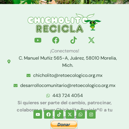
Y
F
T
X
o
a
i
-
u
c
k
t
¡Conectemos!
t
e
t
w
C. Manuel Muñiz 565-A, Juárez, 58010 Morelia,
u
b
o
i
Mich.
b
o
k
t
chicholito@retoecologico.org.mx
e
o
t
k
e
desarrollocomunitario@retoecologico.org.mx
r
443 724 4054
Si quieres ser parte del cambio, patrocinar,
colaborar o llevar Chicholito Recicla®© a tu
Youtube
Facebook
Tiktok
X-
Whatsapp
Instagram
twitter
comunidad: