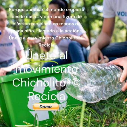
Porque cambiar el mundo empieza
desde casa… y con una figura de
plástico reciclado en manos de
cada niño. Llamado a la acción:
Únete al movimiento Chicholito®©
Recicla
Únete
al
movimiento
Chicholito®©
Recicla