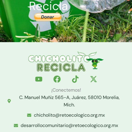
Recicla
Y
F
T
X
o
a
i
-
u
c
k
t
¡Conectemos!
t
e
t
w
C. Manuel Muñiz 565-A, Juárez, 58010 Morelia,
u
b
o
i
Mich.
b
o
k
t
chicholito@retoecologico.org.mx
e
o
t
k
e
desarrollocomunitario@retoecologico.org.mx