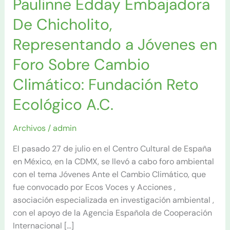
Paulinne Edday Embajadora
Foro
Sobre
De Chicholito,
Cambio
Climático:
Representando a Jóvenes en
Fundación
Foro Sobre Cambio
Reto
Ecológico
Climático: Fundación Reto
A.C.
Ecológico A.C.
Archivos
/
admin
El pasado 27 de julio en el Centro Cultural de España
en México, en la CDMX, se llevó a cabo foro ambiental
con el tema Jóvenes Ante el Cambio Climático, que
fue convocado por Ecos Voces y Acciones ,
asociación especializada en investigación ambiental ,
con el apoyo de la Agencia Española de Cooperación
Internacional […]