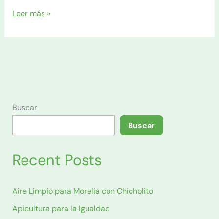
De
Leer más »
Bajas
Emisiones
Buscar
Buscar
Recent Posts
Aire Limpio para Morelia con Chicholito
Apicultura para la Igualdad