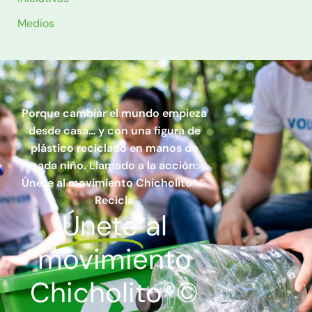
Medios
Porque cambiar el mundo empieza
desde casa… y con una figura de
plástico reciclado en manos de
cada niño. Llamado a la acción:
Únete al movimiento Chicholito®©
Recicla
Únete
al
movimiento
Chicholito®©