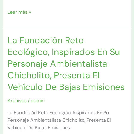
Leer más »
La Fundación Reto
La
Fundación
Ecológico, Inspirados En Su
Reto
Ecológico,
Personaje Ambientalista
Inspirados
Chicholito, Presenta El
En
Su
Vehículo De Bajas Emisiones
Personaje
Ambientalista
Archivos
/
admin
Chicholito,
Presenta
La Fundación Reto Ecológico, Inspirados En Su
El
Personaje Ambientalista Chicholito, Presenta El
Vehículo
Vehículo De Bajas Emisiones