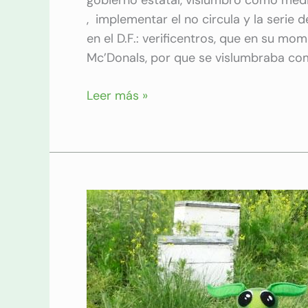
, implementar el no circula y la serie
en el D.F.: verificentros, que en su m
Mc’Donals, por que se vislumbraba co
Leer más »
Apicultura
para
la
Igualdad