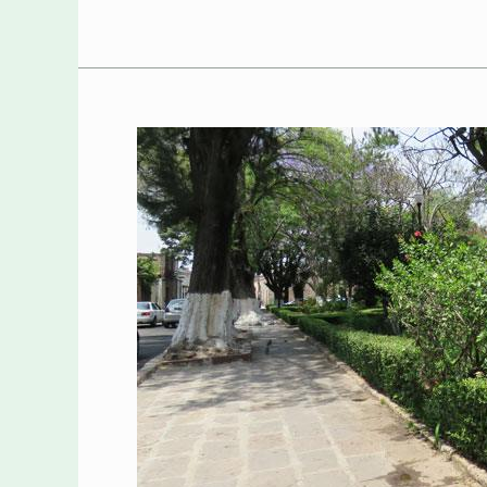
Paseo
Soterraña