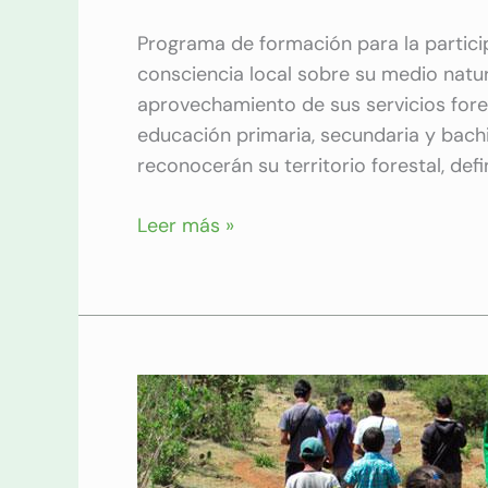
Programa de formación para la particip
consciencia local sobre su medio natur
aprovechamiento de sus servicios fore
educación primaria, secundaria y bach
reconocerán su territorio forestal, defi
Leer más »
Plantando
Alegría
con
Chicholito,