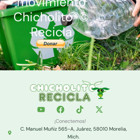
movimiento
Chicholito®©
Recicla
Y
F
T
X
o
a
i
-
u
c
k
t
¡Conectemos!
t
e
t
w
C. Manuel Muñiz 565-A, Juárez, 58010 Morelia,
u
b
o
i
Mich.