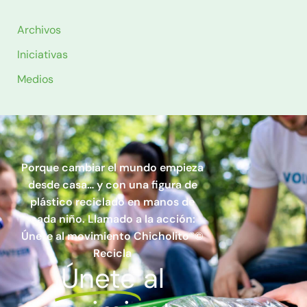
Archivos
Iniciativas
Medios
Porque cambiar el mundo empieza
desde casa… y con una figura de
plástico reciclado en manos de
cada niño. Llamado a la acción:
Únete al movimiento Chicholito®©
Recicla
Únete
al