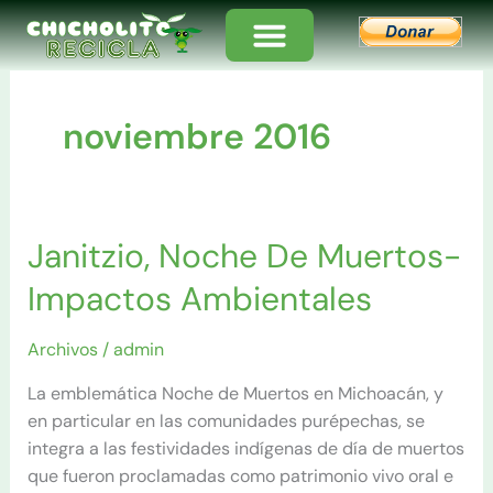
Ir
al
contenido
noviembre 2016
Janitzio, Noche De Muertos-
Janitzio,
Noche
Impactos Ambientales
De
Muertos-
Archivos
/
admin
Impactos
Ambientales
La emblemática Noche de Muertos en Michoacán, y
en particular en las comunidades purépechas, se
integra a las festividades indígenas de día de muertos
que fueron proclamadas como patrimonio vivo oral e