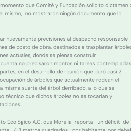
 al momento que Comité y Fundación solicito dictamen 
ó el mismo, no mostraron ningún documento que lo
citar nuevamente precisiones al despacho responsable
nes de costo de obra, destinados a trasplantar árbole
es actuales, donde se piensa construir
 cuenta no precisaron montos ni tareas contemplada
 partes, en el desarrollo de reunión que duró casi 2
eocupación de árboles que actualmente rodean el
a misma suerte del árbol derribado, a lo que se
o técnico que dichos árboles no se tocarían y
taciones.
to Ecológico A.C. que Morelia reporta un déficit de
ente 4.3 metros cuadrados por habitante, por deba