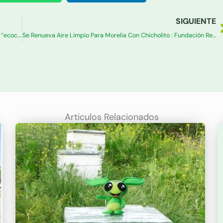
S
SIGUIENTE
Vecinos piden a Silvano Aureoles y Alfonso Martínez detener “ecocidio” en CECONEXPO
Se Renueva Aire Limpio Para Morelia Con Chicholito : Fundación Reto Ecológico A.C
Articulos Relacionados