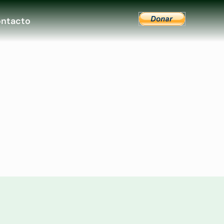
ntacto
 y jardines