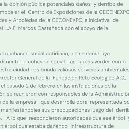
la opinión pública potenciales daños y derribo de
remodelar el Centro de Exposiciones de la CECONEXPO
es y Arboledas de la CECONEXPO, a iniciativa de
l L.A.E. Marcos Castañeda con el apoyo de la
l quehacer social cotidiano, ahí se construye
e sedimenta la cohesión social. Las áreas verdes como
tra ciudad nos brinda valiosos servicios ambientales
Director General de la Fundación Reto Ecológico A.C.,
el pasado 2 de febrero en las instalaciones de la
 se reunieron con responsables de la Administració
s de la empresa que desarrolla obra, representada p
 manifestándoles sus preocupaciones luego del derri
ó. A lo que respondieron autoridades que ese árbol 
un árbol que estaba dañando infraestructura de