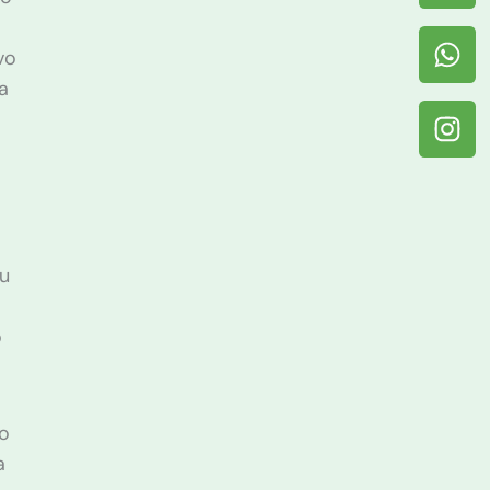
vo
ga
su
o
co
a