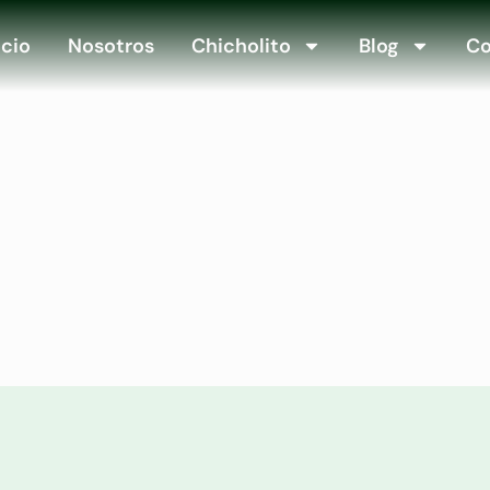
icio
Nosotros
Chicholito
Blog
Co
Morelia, preocupa a ciudadanía; impactos en árboles