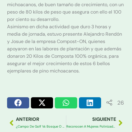
michoacanos, de buen tamaño de crecimiento, con un
peso de 80 kilos de peso que asegura con ello el 100
por ciento su desarrollo.
Asimismo en dicha actividad que duro 3 horas y
media de jornada, estuvo presente Alejandro Rendón
y Josue de la empresa Compost-ON, quienes
apoyaron en las labores de plantación y que además
donaron 20 Kilos de Composta 100% orgánica, para
asegurar el mejor crecimiento de estos 6 bellos
ejemplares de pino michoacanos.
26
Ant
Sig
ANTERIOR
SIGUIENTE
¿Campo De Golf Vs Bosque O Bosque Vs Campo de Golf?
Reconocen A Mujeres Polinizadoras En Día Mundial del Medio Ambiente: Fundación Reto Ecológico A.C