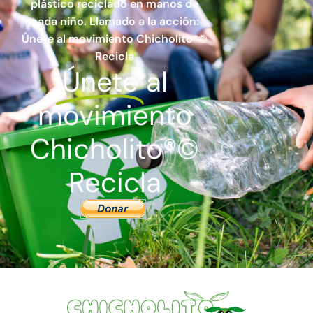
plástico reciclado en manos de
cada niño. Llamado a la acción:
Únete al movimiento Chicholito®©
Recicla
Únete
al
movimiento
Chicholito®©
Recicla