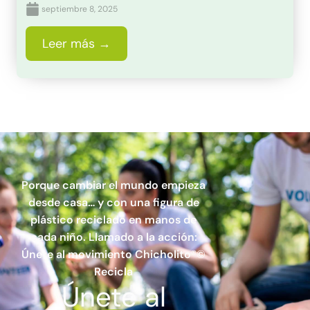
septiembre 8, 2025
Leer más →
Porque cambiar el mundo empieza
desde casa… y con una figura de
plástico reciclado en manos de
cada niño. Llamado a la acción:
Únete al movimiento Chicholito®©
Recicla
Únete
al