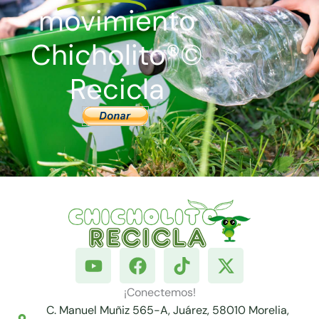
movimiento
Chicholito®©
Recicla
Y
F
T
X
o
a
i
-
u
c
k
t
¡Conectemos!
t
e
t
w
C. Manuel Muñiz 565-A, Juárez, 58010 Morelia,